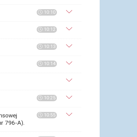
10:10
10:12
10:13
10:14
10:25
ansowej
10:55
nr 796-A).