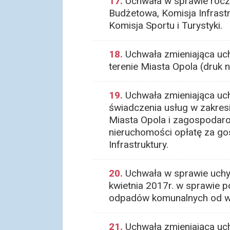
17.
Uchwała w sprawie roczne
Budżetowa, Komisja Infrastr
Komisja Sportu i Turystyki.
18.
Uchwała zmieniająca uch
terenie Miasta Opola (druk n
19.
Uchwała zmieniająca uc
świadczenia usług w zakres
Miasta Opola i zagospodaro
nieruchomości opłatę za go
Infrastruktury.
20.
Uchwała w sprawie uchyl
kwietnia 2017r. w sprawie p
odpadów komunalnych od właś
21.
Uchwała zmieniająca uch