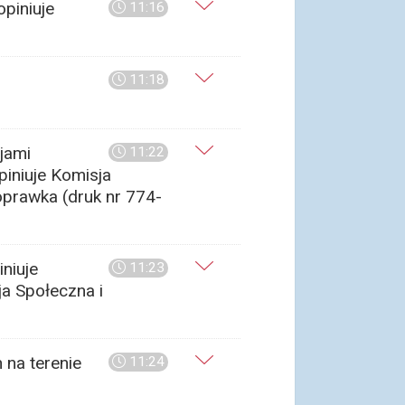
piniuje
11:16
11:18
jami
11:22
iniuje Komisja
oprawka (druk nr 774-
niuje
11:23
ja Społeczna i
 na terenie
11:24