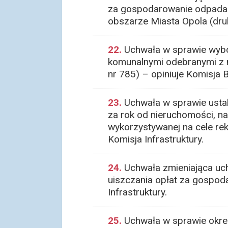
za gospodarowanie odpadami
obszarze Miasta Opola (druk 
22.
Uchwała w sprawie wybo
komunalnymi odebranymi z ni
nr 785) – opiniuje Komisja 
23.
Uchwała w sprawie ustal
za rok od nieruchomości, na
wykorzystywanej na cele re
Komisja Infrastruktury.
24.
Uchwała zmieniająca uchw
uiszczania opłat za gospod
Infrastruktury.
25.
Uchwała w sprawie okreś