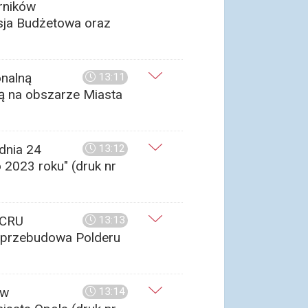
rników
isja Budżetowa oraz
onalną
13:11
ą na obszarze Miasta
dnia 24
13:12
 2023 roku" (druk nr
 CRU
13:13
– przebudowa Polderu
ów
13:14