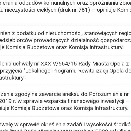
bierania odpadów komunalnych oraz opróżniania zbio
 nieczystości ciekłych (druk nr 781) – opiniuje Kom
ień z podatku od nieruchomości, stanowiących regi
zedsiębiorców prowadzących działalność gospodarcz
uje Komisja Budżetowa oraz Komisja Infrastruktury.
enia uchwały nr XXXIV/664/16 Rady Miasta Opola z 
 przyjęcia "Lokalnego Programu Rewitalizacji Opola do
astruktury.
żenia zgody na zawarcie aneksu do Porozumienia nr
 2019 r. w sprawie wsparcia finansowego inwestycji 
niuje Komisja Budżetowa oraz Komisja Infrastruktury.
wałę w sprawie określenia zadań i wysokości środk