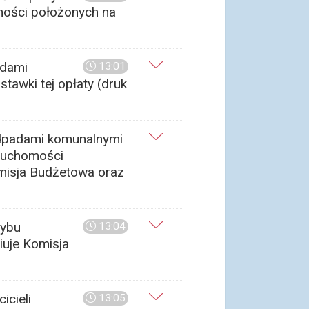
mości położonych na
adami
13:01
tawki tej opłaty (druk
odpadami komunalnymi
eruchomości
omisja Budżetowa oraz
rybu
13:04
iuje Komisja
icieli
13:05