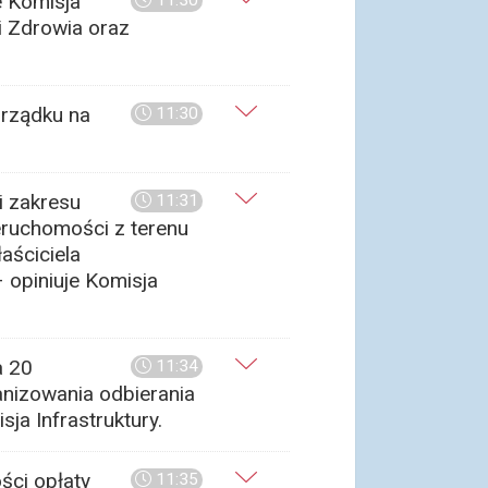
e Komisja
11:30
 i Zdrowia oraz
orządku na
11:30
i zakresu
11:31
eruchomości z terenu
aściciela
 opiniuje Komisja
a 20
11:34
anizowania odbierania
ja Infrastruktury.
ści opłaty
11:35