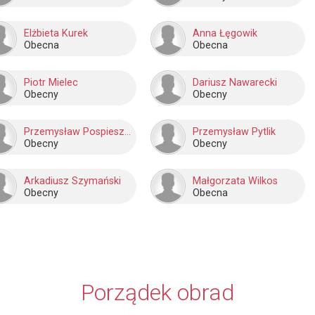
Elżbieta Kurek
Anna Łęgowik
Obecna
Obecna
Piotr Mielec
Dariusz Nawarecki
Obecny
Obecny
Przemysław Pospieszyński
Przemysław Pytlik
Obecny
Obecny
Arkadiusz Szymański
Małgorzata Wilkos
Obecny
Obecna
Porządek obrad