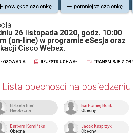
powiększ czcionkę
pomniejsz czcionkę
pola
dniu 26 listopada 2020, godz. 10:00
ym (on-line) w programie eSesja oraz
kacji Cisco Webex.
ŁOSOWANIA
REJESTR UCHWAŁ
TRANSMISJE Z OB
Lista obecności na posiedzeniu
Elżbieta Bień
Bartłomiej Bonk
Nieobecna
Obecny
Barbara Kamińska
Jacek Kasprzyk
Obecna
Obecny