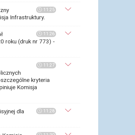
izny
11:25
ja Infrastruktury.
ł
11:26
0 roku (druk nr 773) -
11:27
licznych
szczególne kryteria
piniuje Komisja
syjnej dla
11:28