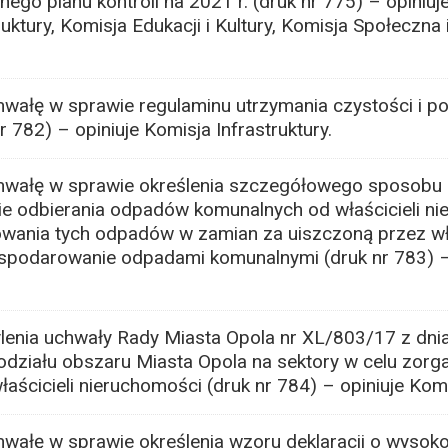
go planu kontroli na 2021 r. (druk nr 775) – opiniuj
uktury, Komisja Edukacji i Kultury, Komisja Społeczna
wałę w sprawie regulaminu utrzymania czystości i p
r 782) – opiniuje Komisja Infrastruktury.
hwałę w sprawie określenia szczegółowego sposobu 
ie odbierania odpadów komunalnych od właścicieli ni
wania tych odpadów w zamian za uiszczoną przez wł
spodarowanie odpadami komunalnymi (druk nr 783) –
enia uchwały Rady Miasta Opola nr XL/803/17 z dni
odziału obszaru Miasta Opola na sektory w celu zorg
cicieli nieruchomości (druk nr 784) – opiniuje Komis
wałę w sprawie określenia wzoru deklaracji o wysoko