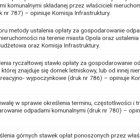
 komunalnymi składanej przez właścicieli nierucho
nr 787) – opiniuje Komisja Infrastruktury.
ru metody ustalenia opłaty za gospodarowanie odp
eruchomości na terenie miasta Opola oraz ustalenia s
Budżetowa oraz Komisja Infrastruktury.
enia ryczałtowej stawki opłaty za gospodarowanie 
 której znajduje się domek letniskowy, lub od innej ni
kreacyjno- wypoczynkowe (druk nr 786) – opiniuje K
ałę w sprawie określenia terminu, częstotliwości i t
arowanie odpadami komunalnymi (druk nr 780) – opin
lenia górnych stawek opłat ponoszonych przez właśc