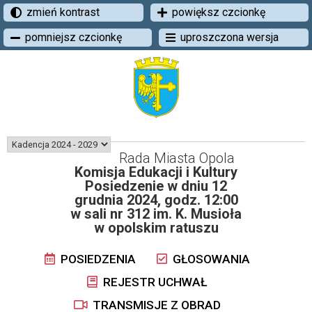
zmień kontrast
powiększ czcionkę
pomniejsz czcionkę
uproszczona wersja
Rada Miasta Opola
Komisja Edukacji i Kultury
Posiedzenie w dniu 12
grudnia 2024, godz. 12:00
w sali nr 312 im. K. Musioła
w opolskim ratuszu
POSIEDZENIA
GŁOSOWANIA
REJESTR UCHWAŁ
TRANSMISJE Z OBRAD