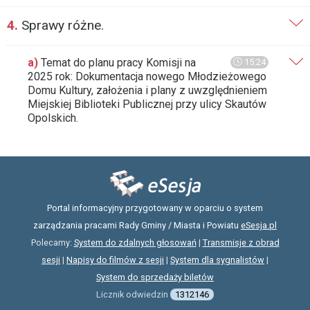
4.
Sprawy różne.
a)
Temat do planu pracy Komisji na
15:24
2025 rok: Dokumentacja nowego Młodzieżowego
Domu Kultury, założenia i plany z uwzględnieniem
Miejskiej Biblioteki Publicznej przy ulicy Skautów
Opolskich.
Portal informacyjny przygotowany w oparciu o system
zarządzania pracami Rady Gminy / Miasta i Powiatu
eSesja.pl
Polecamy:
System do zdalnych głosowań
|
Transmisje z obrad
sesji
|
Napisy do filmów z sesji
|
System dla sygnalistów
|
System do sprzedaży biletów
Licznik odwiedzin
1312146