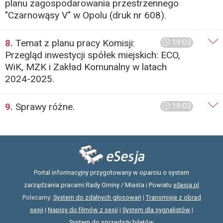
planu zagospodarowania przestrzennego
"Czarnowąsy V" w Opolu (druk nr 608).
8.
Temat z planu pracy Komisji:
19:03
Przegląd inwestycji spółek miejskich: ECO,
WiK, MZK i Zakład Komunalny w latach
2024-2025.
9.
Sprawy różne.
19:03
Portal informacyjny przygotowany w oparciu o system
zarządzania pracami Rady Gminy / Miasta i Powiatu
eSesja.pl
Polecamy:
System do zdalnych głosowań
|
Transmisje z obrad
sesji
|
Napisy do filmów z sesji
|
System dla sygnalistów
|
System do sprzedaży biletów