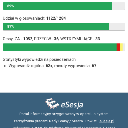
89%
Udział w głosowaniach:
1122/1284
87%
Głosy: ZA -
1052
, PRZECIW -
36
, WSTRZYMUJĄCE -
33
Statystyki wypowiedzi na posiedzeniach:
Wypowiedź ogólna:
63x
, minuty wypowiedzi:
67
Portal informacyjny przygotowany w oparciu o system
zarządzania pracami Rady Gminy / Miasta i Powiatu
eSesja.pl