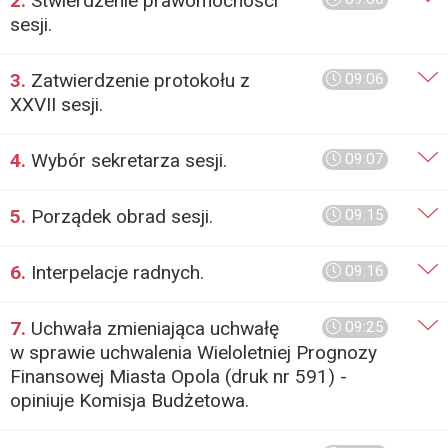
2.
Stwierdzenie prawomocności
sesji.
3.
Zatwierdzenie protokołu z
09:06
XXVII sesji.
4.
Wybór sekretarza sesji.
09:07
5.
Porządek obrad sesji.
09:15
6.
Interpelacje radnych.
09:16
7.
Uchwała zmieniająca uchwałę
09:25
w sprawie uchwalenia Wieloletniej Prognozy
Finansowej Miasta Opola (druk nr 591) -
opiniuje Komisja Budżetowa.