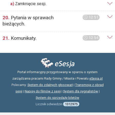
a)
Zamknięcie sesji.
20.
Pytania w sprawach
12:51
bieżących.
21.
Komunikaty.
12:54
Portal informacyjny przygotowany w oparciu o system
zarządzania pracami Rady Gminy / Miasta i Powiatu
eSesja.pl
Polecamy:
System do zdalnych głosowań
|
Transmisje z obrad
sesji
|
Napisy do filmów z sesji
|
System dla sygnalistów
|
System do sprzedaży biletów
Licznik odwiedzin
1312975