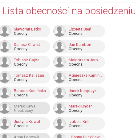
Lista obecności na posiedzeniu
Sławomir Batko
Elżbieta Bień
Obecny
Obecna
Dariusz Chwist
Jan Damboń
Obecny
Obecny
Tobiasz Gajda
Małgorzata Jarosz-Basztabin
Obecny
Obecna
Tomasz Kaliszan
Agnieszka Kamińska
Obecny
Obecna
Barbara Kamińska
Jacek Kasprzyk
Obecna
Obecny
Marek Kawa
Marek Kinder
Nieobecny
Obecny
Justyna Kowol
Izabela Król
Obecna
Obecna
Anna Łęgowik
Lilianna Łuczkiewicz