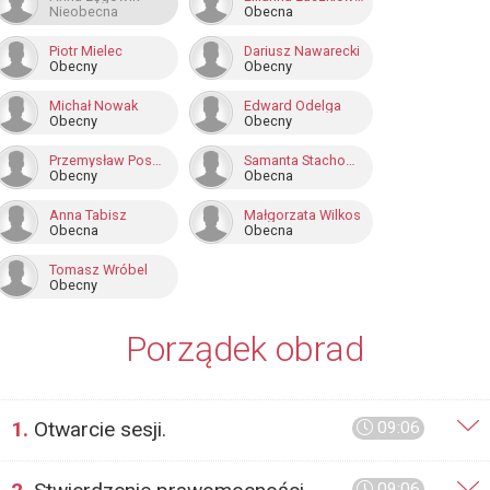
Nieobecna
Obecna
Piotr Mielec
Dariusz Nawarecki
Obecny
Obecny
Michał Nowak
Edward Odelga
Obecny
Obecny
Przemysław Pospieszyński
Samanta Stachowicz
Obecny
Obecna
Anna Tabisz
Małgorzata Wilkos
Obecna
Obecna
Tomasz Wróbel
Obecny
Porządek obrad
1.
Otwarcie sesji.
09:06
09:06