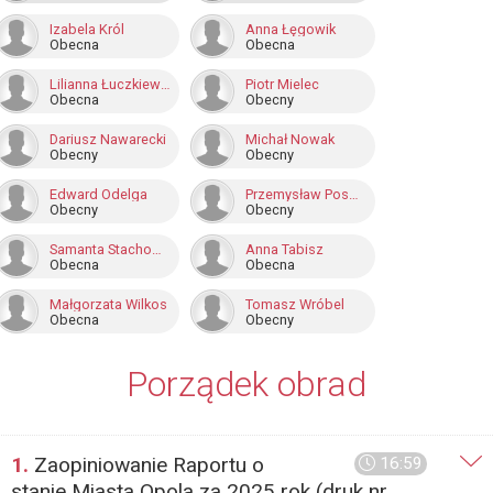
Izabela Król
Anna Łęgowik
Obecna
Obecna
Lilianna Łuczkiewicz
Piotr Mielec
Obecna
Obecny
Dariusz Nawarecki
Michał Nowak
Obecny
Obecny
Edward Odelga
Przemysław Pospieszyński
Obecny
Obecny
Samanta Stachowicz
Anna Tabisz
Obecna
Obecna
Małgorzata Wilkos
Tomasz Wróbel
Obecna
Obecny
Porządek obrad
1.
Zaopiniowanie Raportu o
16:59
stanie Miasta Opola za 2025 rok (druk nr