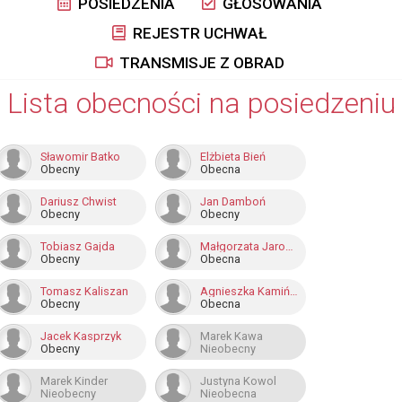
POSIEDZENIA
GŁOSOWANIA
REJESTR UCHWAŁ
TRANSMISJE Z OBRAD
Lista obecności na posiedzeniu
Sławomir Batko
Elżbieta Bień
Obecny
Obecna
Dariusz Chwist
Jan Damboń
Obecny
Obecny
Tobiasz Gajda
Małgorzata Jarosz-Basztabin
Obecny
Obecna
Tomasz Kaliszan
Agnieszka Kamińska
Obecny
Obecna
Jacek Kasprzyk
Marek Kawa
Obecny
Nieobecny
Marek Kinder
Justyna Kowol
Nieobecny
Nieobecna