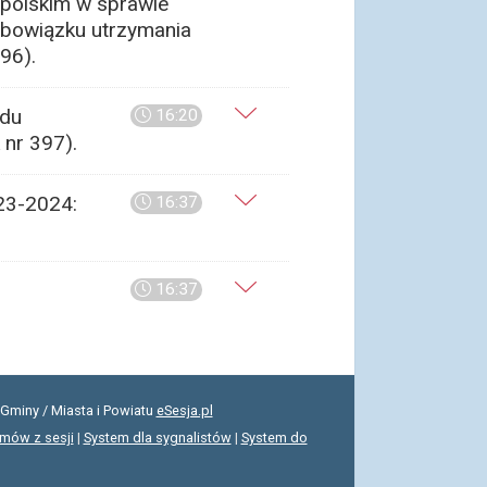
Opolskim w sprawie
obowiązku utrzymania
96).
adu
16:20
 nr 397).
023-2024:
16:37
16:37
Gminy / Miasta i Powiatu
eSesja.pl
lmów z sesji
|
System dla sygnalistów
|
System do