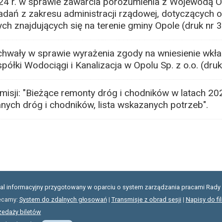
024 r. w sprawie zawarcia porozumienia z Wojewodą 
adań z zakresu administracji rządowej, dotyczących 
h znajdujących się na terenie gminy Opole (druk nr 3
chwały w sprawie wyrażenia zgody na wniesienie wkł
półki Wodociągi i Kanalizacja w Opolu Sp. z o.o. (druk
misji: "Bieżące remonty dróg i chodników w latach 2
ych dróg i chodników, lista wskazanych potrzeb".
tal informacyjny przygotowany w oparciu o system zarządzania pracami Rady 
ecamy:
System do zdalnych głosowań
|
Transmisje z obrad sesji
|
Napisy do fi
zedaży biletów