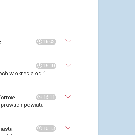
z
16:02
16:10
ach w okresie od 1
formie
16:11
 prawach powiatu
iasta
16:13