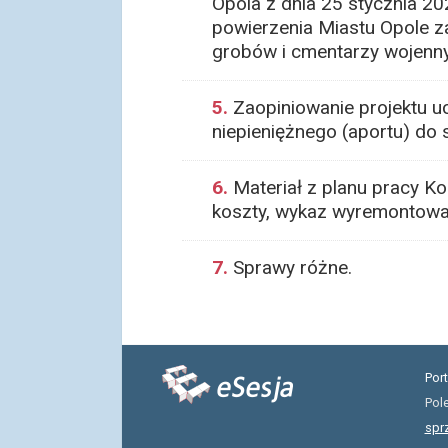
Opola z dnia 25 stycznia 2
powierzenia Miastu Opole z
grobów i cmentarzy wojennyc
5.
Zaopiniowanie projektu u
niepieniężnego (aportu) do s
6.
Materiał z planu pracy Ko
koszty, wykaz wyremontowan
7.
Sprawy różne.
Por
Pol
spr