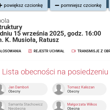
powiększ czcionkę
pomniejsz czcionkę
pola
truktury
dniu 15 września 2025, godz. 16:00
m. K. Musioła, Ratusz
ŁOSOWANIA
REJESTR UCHWAŁ
TRANSMISJE Z OB
Lista obecności na posiedzeniu
Jan Damboń
Tomasz Kaliszan
Obecny
Obecny
Samanta Stachowicz
Małgorzata Wilkos
Nieobecna
Obecna