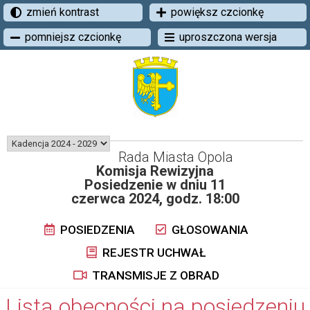
zmień kontrast
powiększ czcionkę
pomniejsz czcionkę
uproszczona wersja
Rada Miasta Opola
Komisja Rewizyjna
Posiedzenie w dniu 11
czerwca 2024, godz. 18:00
POSIEDZENIA
GŁOSOWANIA
REJESTR UCHWAŁ
TRANSMISJE Z OBRAD
Lista obecności na posiedzeniu