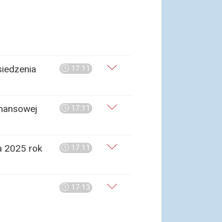
siedzenia
17:11
inansowej
17:11
a 2025 rok
17:11
17:13