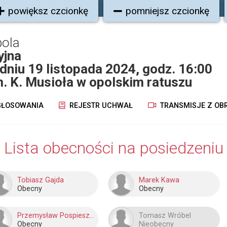
powiększ czcionkę
pomniejsz czcionkę
pola
yjna
dniu 19 listopada 2024, godz. 16:00
im. K. Musioła w opolskim ratuszu
ŁOSOWANIA
REJESTR UCHWAŁ
TRANSMISJE Z OB
Lista obecności na posiedzeniu
Tobiasz Gajda
Marek Kawa
Obecny
Obecny
Przemysław Pospieszyński
Tomasz Wróbel
Obecny
Nieobecny