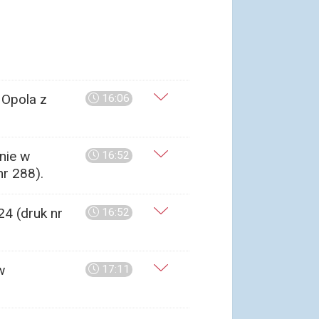
 Opola z
16:06
nie w
16:52
r 288).
4 (druk nr
16:52
w
17:11