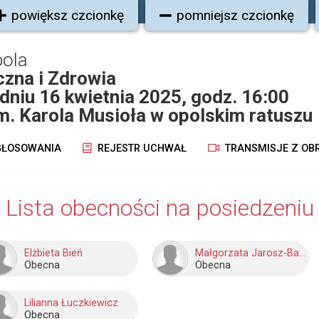
powiększ czcionkę
pomniejsz czcionkę
pola
zna i Zdrowia
dniu 16 kwietnia 2025, godz. 16:00
im. Karola Musioła w opolskim ratuszu
ŁOSOWANIA
REJESTR UCHWAŁ
TRANSMISJE Z OB
Lista obecności na posiedzeniu
Elżbieta Bień
Małgorzata Jarosz-Basztabin
Obecna
Obecna
Lilianna Łuczkiewicz
Obecna