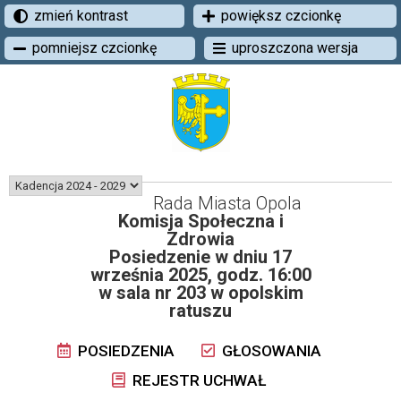
zmień kontrast
powiększ czcionkę
pomniejsz czcionkę
uproszczona wersja
Rada Miasta Opola
Komisja Społeczna i
Zdrowia
Posiedzenie w dniu 17
września 2025, godz. 16:00
w sala nr 203 w opolskim
ratuszu
POSIEDZENIA
GŁOSOWANIA
REJESTR UCHWAŁ