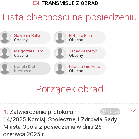
TRANSMISJE Z OBRAD
Lista obecności na posiedzeniu
Sławomir Batko
Elżbieta Bień
Obecny
Obecna
Małgorzata Jarosz-Basztabin
Jacek Kasprzyk
Obecna
Obecny
Izabela Król
Lilianna Łuczkiewicz
Nieobecna
Obecna
Porządek obrad
1.
Zatwierdzenie protokołu nr
16:03
14/2025 Komisji Społecznej i Zdrowia Rady
Miasta Opola z posiedzenia w dniu 25
czerwca 2025 r.