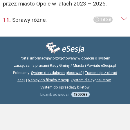
przez miasto Opole w latach 2023 – 2025.
11.
Sprawy różne.
18:28
Portal informacyjny przygotowany w oparciu o system
zarządzania pracami Rady Gminy / Miasta i Powiatu
eSesja.pl
Polecamy:
System do zdalnych głosowań
|
Transmisje z obrad
sesji
|
Napisy do filmów z sesji
|
System dla sygnalistów
|
System do sprzedaży biletów
Licznik odwiedzin
1309033