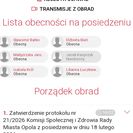
TRANSMISJE Z OBRAD
Lista obecności na posiedzeniu
Sławomir Batko
Elżbieta Bień
Obecny
Obecna
Małgorzata Jarosz-Basztabin
Jacek Kasprzyk
Obecna
Nieobecny
Izabela Król
Lilianna Łuczkiewicz
Obecna
Obecna
Porządek obrad
1.
Zatwierdzenie protokołu nr
16:02
21/2026 Komisji Społecznej i Zdrowia Rady
Miasta Opola z posiedzenia w dniu 18 lutego