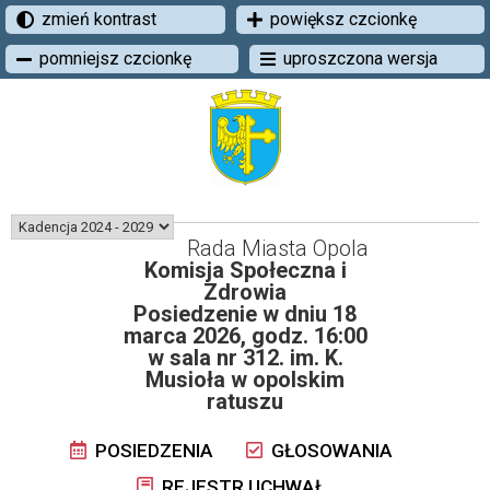
zmień kontrast
powiększ czcionkę
pomniejsz czcionkę
uproszczona wersja
Rada Miasta Opola
Komisja Społeczna i
Zdrowia
Posiedzenie w dniu 18
marca 2026, godz. 16:00
w sala nr 312. im. K.
Musioła w opolskim
ratuszu
POSIEDZENIA
GŁOSOWANIA
REJESTR UCHWAŁ