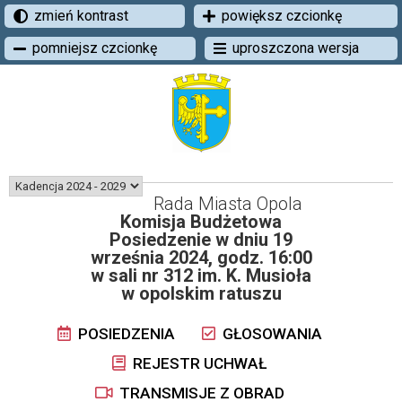
zmień kontrast
powiększ czcionkę
pomniejsz czcionkę
uproszczona wersja
Rada Miasta Opola
Komisja Budżetowa
Posiedzenie w dniu 19
września 2024, godz. 16:00
w sali nr 312 im. K. Musioła
w opolskim ratuszu
POSIEDZENIA
GŁOSOWANIA
REJESTR UCHWAŁ
TRANSMISJE Z OBRAD