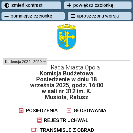
zmień kontrast
powiększ czcionkę
pomniejsz czcionkę
uproszczona wersja
Rada Miasta Opola
Komisja Budżetowa
Posiedzenie w dniu 18
września 2025, godz. 16:00
w sali nr 312 im. K.
Musioła, Ratusz
POSIEDZENIA
GŁOSOWANIA
REJESTR UCHWAŁ
TRANSMISJE Z OBRAD