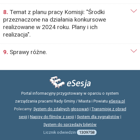
8.
Temat z planu pracy Komisji: "Środki
przeznaczone na działania konkursowe
realizowane w 2024 roku. Plany i ich
realizacja".
9.
Sprawy różne.
Portal informacyjny przygotowany w oparciu o system
zarządzania pracami Rady Gminy / Miasta i Powiatu
eSesja.pl
Polecamy:
System do zdalnych głosowań
|
Transmisje z obrad
sesji
|
Napisy do filmów z sesji
|
System dla sygnalistów
|
System do sprzedaży biletów
Licznik odwiedzin
1309758