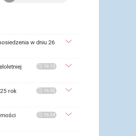
posiedzenia w dniu 26
loletniej
16:13
025 rok
16:32
omości
16:34