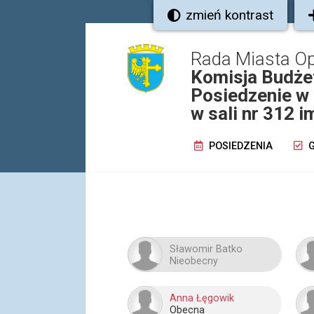
zmień kontrast
Rada Miasta O
Komisja Budż
Posiedzenie w 
w sali nr 312 i
POSIEDZENIA
G
Sławomir Batko
Nieobecny
Anna Łęgowik
Obecna