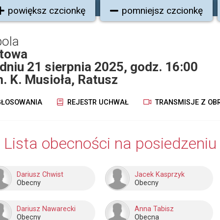
powiększ czcionkę
pomniejsz czcionkę
pola
etowa
dniu 21 sierpnia 2025, godz. 16:00
m. K. Musioła, Ratusz
ŁOSOWANIA
REJESTR UCHWAŁ
TRANSMISJE Z OB
Lista obecności na posiedzeniu
Dariusz Chwist
Jacek Kasprzyk
Obecny
Obecny
Dariusz Nawarecki
Anna Tabisz
Obecny
Obecna