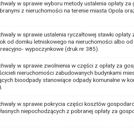
chwały w sprawie wyboru metody ustalenia opłaty z
anymi z nieruchomości na terenie miasta Opola oraz 
chwały w sprawie ustalenia ryczałtowej stawki opłat
k od domku letniskowego na nieruchomości albo od 
kreacyjno- wypoczynkowe (druk nr 385).
chwały w sprawie zwolnienia w części z opłaty za g
cicieli nieruchomości zabudowanych budynkami mie
jących bioodpady stanowiące odpady komunalne w k
.
uchwały w sprawie pokrycia części kosztów gospoda
asnych niepochodzących z pobranej opłaty za gos