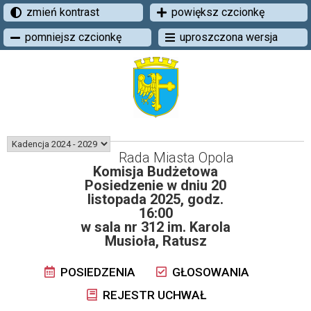
zmień kontrast
powiększ czcionkę
pomniejsz czcionkę
uproszczona wersja
Rada Miasta Opola
Komisja Budżetowa
Posiedzenie w dniu 20
listopada 2025, godz.
16:00
w sala nr 312 im. Karola
Musioła, Ratusz
POSIEDZENIA
GŁOSOWANIA
REJESTR UCHWAŁ