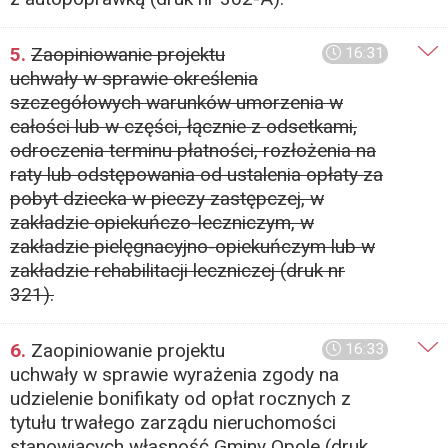
5.
Zaopiniowanie projektu
16:31
uchwały w sprawie określenia
szczegółowych warunków umorzenia w
całości lub w części, łącznie z odsetkami,
odroczenia terminu płatności, rozłożenia na
raty lub odstępowania od ustalenia opłaty za
pobyt dziecka w pieczy zastępczej, w
zakładzie opiekuńczo-leczniczym, w
zakładzie pielęgnacyjno-opiekuńczym lub w
zakładzie rehabilitacji leczniczej (druk nr
321).
6.
Zaopiniowanie projektu
16:33
uchwały w sprawie wyrażenia zgody na
udzielenie bonifikaty od opłat rocznych z
tytułu trwałego zarządu nieruchomości
stanowiących własność Gminy Opole (druk