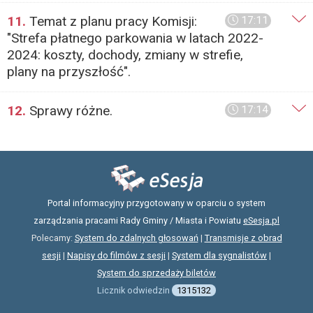
11.
Temat z planu pracy Komisji:
17:11
"Strefa płatnego parkowania w latach 2022-
2024: koszty, dochody, zmiany w strefie,
plany na przyszłość".
12.
Sprawy różne.
17:14
Portal informacyjny przygotowany w oparciu o system
zarządzania pracami Rady Gminy / Miasta i Powiatu
eSesja.pl
Polecamy:
System do zdalnych głosowań
|
Transmisje z obrad
sesji
|
Napisy do filmów z sesji
|
System dla sygnalistów
|
System do sprzedaży biletów
Licznik odwiedzin
1315132