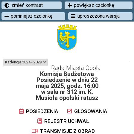
zmień kontrast
powiększ czcionkę
pomniejsz czcionkę
uproszczona wersja
Rada Miasta Opola
Komisja Budżetowa
Posiedzenie w dniu 22
maja 2025, godz. 16:00
w sala nr 312 im. K.
Musioła opolski ratusz
POSIEDZENIA
GŁOSOWANIA
REJESTR UCHWAŁ
TRANSMISJE Z OBRAD