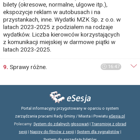
bilety (okresowe, normalne, ulgowe itp.),
ekspozycje reklam w autobusach i na
przystankach, inne. Wydatki MZK Sp. z o.o. w
latach 2023-2025 z podziałem na rodzaje
wydatków. Liczba kierowców korzystających
z komunikacji miejskiej w darmowe piątki w
latach 2023-2025.
9.
Sprawy różne.
16:47
Portal informacyjny przygotowany w oparciu o system
zarządzania pracami Rady Gminy / Miasta i Powiatu
eSesja.pl
Polecamy:
System do zdalnych głosowań
|
Transmisje z obrad
sesji
|
Napisy do filmów z sesji
|
System dla sygnalistów
|
System do sprzedaży biletów