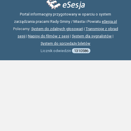
Portal informacyjny przygotowany w oparciu o system
zarządzania pracami Rady Gminy / Miasta i Powiatu
eSesja.pl
Polecamy:
System do zdalnych głosowań
|
Transmisje z obrad
sesji
|
Napisy do filmów z sesji
|
System dla sygnalistów
|
System do sprzedaży biletów
Licznik odwiedzin
1310586