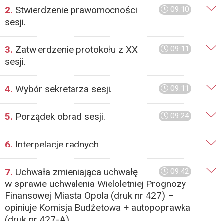
2.
Stwierdzenie prawomocności
09:10
sesji.
3.
Zatwierdzenie protokołu z XX
09:11
sesji.
4.
Wybór sekretarza sesji.
09:11
5.
Porządek obrad sesji.
09:24
6.
Interpelacje radnych.
7.
Uchwała zmieniająca uchwałę
09:42
w sprawie uchwalenia Wieloletniej Prognozy
Finansowej Miasta Opola (druk nr 427) –
opiniuje Komisja Budżetowa + autopoprawka
(druk nr 427-A).