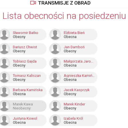
TRANSMISJE Z OBRAD
Lista obecności na posiedzeniu
Sławomir Batko
Elżbieta Bień
Obecny
Obecna
Dariusz Chwist
Jan Damboń
Obecny
Obecny
Tobiasz Gajda
Małgorzata Jarosz-Basztabin
Obecny
Obecna
Tomasz Kaliszan
Agnieszka Kamińska
Obecny
Obecna
Barbara Kamińska
Jacek Kasprzyk
Obecna
Obecny
Marek Kawa
Marek Kinder
Nieobecny
Obecny
Justyna Kowol
Izabela Król
Obecna
Obecna