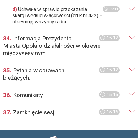
d)
Uchwała w sprawie przekazania
15:11
skargi według właściwości (druk nr 432) –
otrzymują wszyscy radni.
34.
Informacja Prezydenta
15:12
Miasta Opola o działalności w okresie
międzysesyjnym.
35.
Pytania w sprawach
15:12
bieżących.
36.
Komunikaty.
15:16
37.
Zamknięcie sesji.
15:16