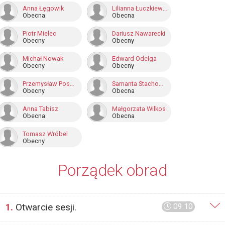
Anna Łęgowik
Lilianna Łuczkiewicz
Obecna
Obecna
Piotr Mielec
Dariusz Nawarecki
Obecny
Obecny
Michał Nowak
Edward Odelga
Obecny
Obecny
Przemysław Pospieszyński
Samanta Stachowicz
Obecny
Obecna
Anna Tabisz
Małgorzata Wilkos
Obecna
Obecna
Tomasz Wróbel
Obecny
Porządek obrad
1.
Otwarcie sesji.
09:10