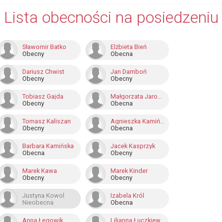
Lista obecności na posiedzeniu
Sławomir Batko
Elżbieta Bień
Obecny
Obecna
Dariusz Chwist
Jan Damboń
Obecny
Obecny
Tobiasz Gajda
Małgorzata Jarosz-Basztabin
Obecny
Obecna
Tomasz Kaliszan
Agnieszka Kamińska
Obecny
Obecna
Barbara Kamińska
Jacek Kasprzyk
Obecna
Obecny
Marek Kawa
Marek Kinder
Obecny
Obecny
Justyna Kowol
Izabela Król
Nieobecna
Obecna
Anna Łęgowik
Lilianna Łuczkiewicz