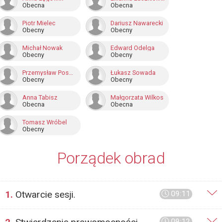
Obecna
Obecna
Piotr Mielec
Dariusz Nawarecki
Obecny
Obecny
Michał Nowak
Edward Odelga
Obecny
Obecny
Przemysław Pospieszyński
Łukasz Sowada
Obecny
Obecny
Anna Tabisz
Małgorzata Wilkos
Obecna
Obecna
Tomasz Wróbel
Obecny
Porządek obrad
1.
Otwarcie sesji.
09:11
09:12