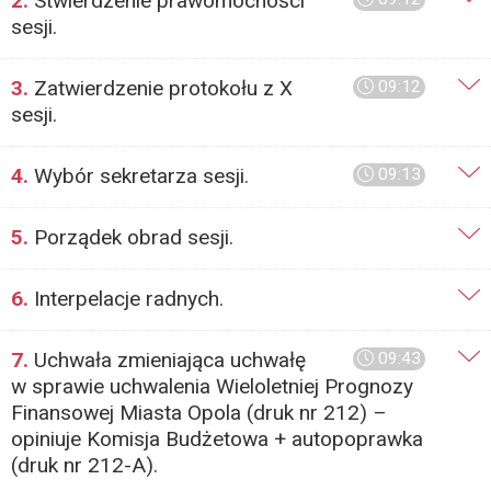
2.
Stwierdzenie prawomocności
sesji.
3.
Zatwierdzenie protokołu z X
09:12
sesji.
4.
Wybór sekretarza sesji.
09:13
5.
Porządek obrad sesji.
6.
Interpelacje radnych.
7.
Uchwała zmieniająca uchwałę
09:43
w sprawie uchwalenia Wieloletniej Prognozy
Finansowej Miasta Opola (druk nr 212) –
opiniuje Komisja Budżetowa + autopoprawka
(druk nr 212-A).