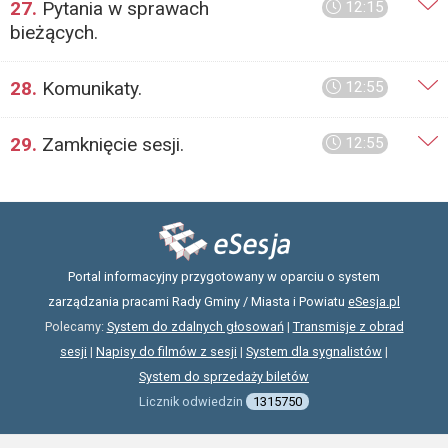
27.
Pytania w sprawach
12:15
bieżących.
28.
Komunikaty.
12:55
29.
Zamknięcie sesji.
12:55
Portal informacyjny przygotowany w oparciu o system
zarządzania pracami Rady Gminy / Miasta i Powiatu
eSesja.pl
Polecamy:
System do zdalnych głosowań
|
Transmisje z obrad
sesji
|
Napisy do filmów z sesji
|
System dla sygnalistów
|
System do sprzedaży biletów
Licznik odwiedzin
1315750