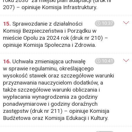
roku 2030" za miejski plan adaptacji (druk nr
207) – opiniuje Komisja Infrastruktury.
15.
Sprawozdanie z działalności
10:37
Komisji Bezpieczeństwa i Porządku w
mieście Opolu za 2024 rok (druk nr 210) –
opiniuje Komisja Społeczna i Zdrowia.
16.
Uchwała zmieniająca uchwałę
10:41
w sprawie regulaminu, określającego
wysokość stawek oraz szczegółowe warunki
przyznawania nauczycielom dodatków, a
także szczegółowe warunki obliczania i
wypłacania wynagrodzenia za godziny
ponadwymiarowe i godziny doraźnych
zastępstw (druk nr 211) – opiniuje Komisja
Budżetowa oraz Komisja Edukacji i Kultury.