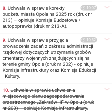
8.
Uchwała w sprawie korekty
10:07
budżetu miasta Opola na 2025 rok (druk nr
213) – opiniuje Komisja Budżetowa +
autopoprawka (druk nr 213-A).
9.
Uchwała w sprawie przyjęcia
10:32
prowadzenia zadań z zakresu administracji
rządowej dotyczących utrzymania grobów i
cmentarzy wojennych znajdujących się na
terenie gminy Opole (druk nr 202) - opiniuje
Komisja Infrastruktury oraz Komisja Edukacji
i Kultury.
10.
Uchwała w sprawie uchwalenia
miejscowego planu zagospodarowania
przestrzennego „Zakrzów III” w Opolu (druk
nr 203) – opiniuje Komisja Infrastruktury.