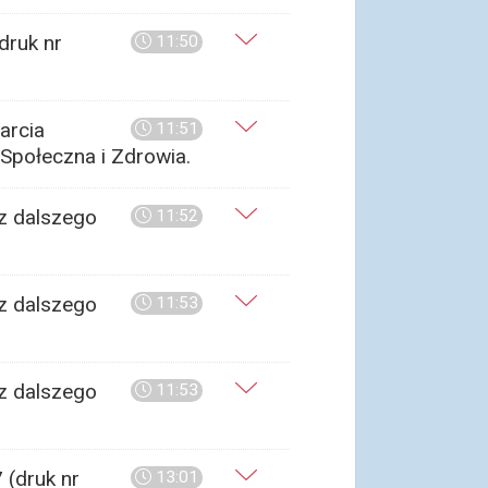
druk nr
11:50
arcia
11:51
Społeczna i Zdrowia.
ez dalszego
11:52
ez dalszego
11:53
ez dalszego
11:53
(druk nr
13:01