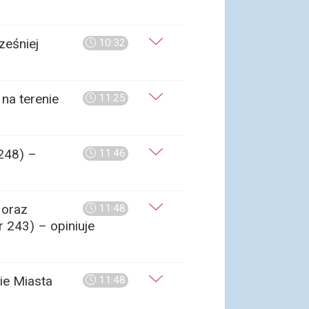
ześniej
10:32
na terenie
11:25
248) –
11:46
 oraz
11:48
 243) – opiniuje
ie Miasta
11:48