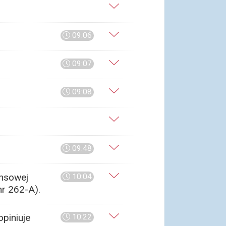
09:06
09:07
09:08
09:48
ansowej
10:04
nr 262-A).
piniuje
10:22