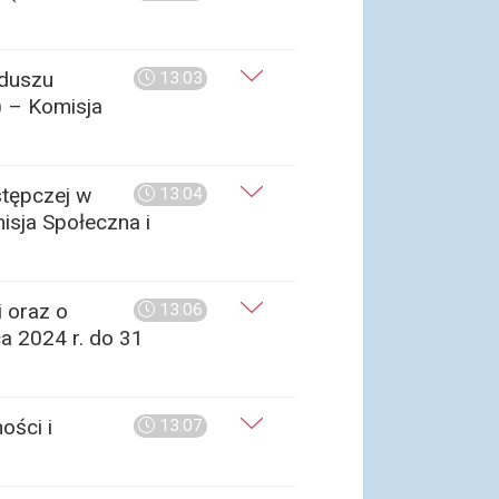
nduszu
13:03
) – Komisja
stępczej w
13:04
isja Społeczna i
 oraz o
13:06
a 2024 r. do 31
ości i
13:07