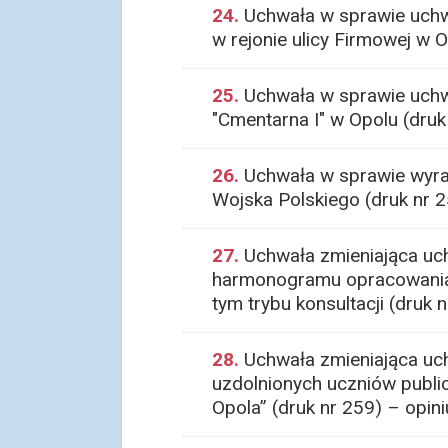
24.
Uchwała w sprawie uchw
w rejonie ulicy Firmowej w O
25.
Uchwała w sprawie uchw
"Cmentarna I" w Opolu (druk
26.
Uchwała w sprawie wyraż
Wojska Polskiego (druk nr 25
27.
Uchwała zmieniająca uch
harmonogramu opracowania p
tym trybu konsultacji (druk 
28.
Uchwała zmieniająca uch
uzdolnionych uczniów publ
Opola” (druk nr 259) – opin