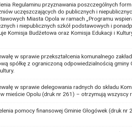
lenia Regulaminu przyznawania poszczególnych form
zniów uczęszczających do publicznych i niepublicznyc
awowych Miasta Opola w ramach „Programu wspiera
icznych i niepublicznych szkół podstawowych i pona
iuje Komisja Budżetowa oraz Komisja Edukacji i Kultu
hwałę w sprawie przekształcenia komunalnego zakła
ą spółkę z ograniczoną odpowiedzialnością gminy O
ultury.
wałę w sprawie delegowania radnych do składu Komi
w mieście Opolu (druk nr 261) – otrzymują wszyscy r
lenia pomocy finansowej Gminie Głogówek (druk nr 