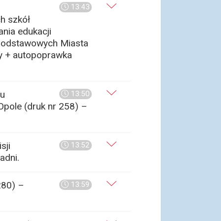
13:43
h szkół
nia edukacji
dpodstawowych Miasta
ry + autopoprawka
du
13:50
pole (druk nr 258) –
sji
13:52
adni.
280) –
13:59