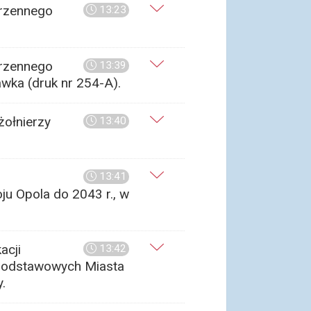
trzennego
13:23
trzennego
13:39
awka (druk nr 254-A).
żołnierzy
13:40
13:41
ju Opola do 2043 r., w
acji
13:42
dpodstawowych Miasta
.