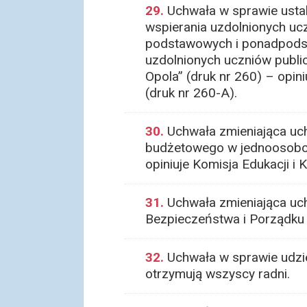
29.
Uchwała w sprawie usta
wspierania uzdolnionych uc
podstawowych i ponadpodst
uzdolnionych uczniów publ
Opola” (druk nr 260) – opin
(druk nr 260-A).
30.
Uchwała zmieniająca uc
budżetowego w jednoosobow
opiniuje Komisja Edukacji i K
31.
Uchwała zmieniająca uch
Bezpieczeństwa i Porządku 
32.
Uchwała w sprawie udzie
otrzymują wszyscy radni.