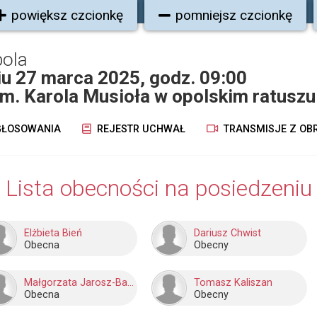
powiększ czcionkę
pomniejsz czcionkę
pola
niu 27 marca 2025, godz. 09:00
 im. Karola Musioła w opolskim ratuszu
ŁOSOWANIA
REJESTR UCHWAŁ
TRANSMISJE Z OB
Lista obecności na posiedzeniu
Elżbieta Bień
Dariusz Chwist
Obecna
Obecny
Małgorzata Jarosz-Basztabin
Tomasz Kaliszan
Obecna
Obecny