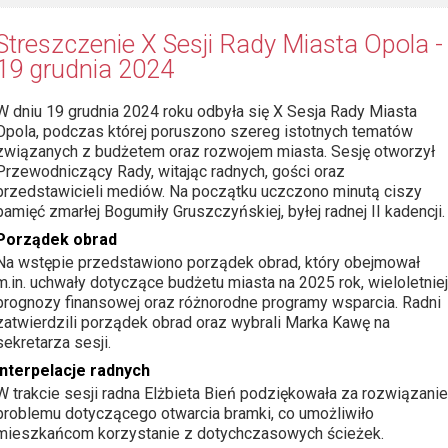
Streszczenie X Sesji Rady Miasta Opola -
19 grudnia 2024
W dniu 19 grudnia 2024 roku odbyła się X Sesja Rady Miasta
Opola, podczas której poruszono szereg istotnych tematów
związanych z budżetem oraz rozwojem miasta. Sesję otworzył
Przewodniczący Rady, witając radnych, gości oraz
przedstawicieli mediów. Na początku uczczono minutą ciszy
pamięć zmarłej Bogumiły Gruszczyńskiej, byłej radnej II kadencji.
Porządek obrad
Na wstępie przedstawiono porządek obrad, który obejmował
m.in. uchwały dotyczące budżetu miasta na 2025 rok, wieloletniej
prognozy finansowej oraz różnorodne programy wsparcia. Radni
zatwierdzili porządek obrad oraz wybrali Marka Kawę na
sekretarza sesji.
Interpelacje radnych
W trakcie sesji radna Elżbieta Bień podziękowała za rozwiązanie
problemu dotyczącego otwarcia bramki, co umożliwiło
mieszkańcom korzystanie z dotychczasowych ścieżek.