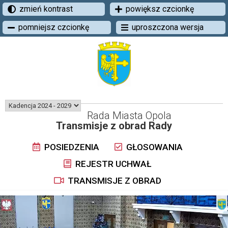
zmień kontrast
powiększ czcionkę
pomniejsz czcionkę
uproszczona wersja
Rada Miasta Opola
Transmisje z obrad Rady
POSIEDZENIA
GŁOSOWANIA
REJESTR UCHWAŁ
TRANSMISJE Z OBRAD