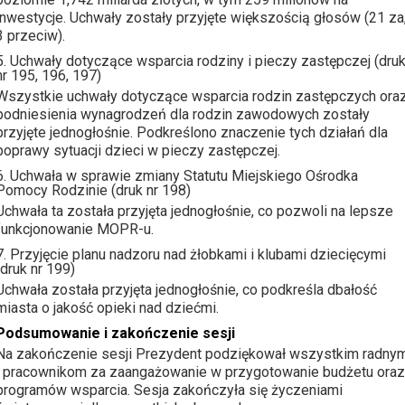
inwestycje. Uchwały zostały przyjęte większością głosów (21 za
3 przeciw).
5. Uchwały dotyczące wsparcia rodziny i pieczy zastępczej (dru
nr 195, 196, 197)
Wszystkie uchwały dotyczące wsparcia rodzin zastępczych ora
podniesienia wynagrodzeń dla rodzin zawodowych zostały
przyjęte jednogłośnie. Podkreślono znaczenie tych działań dla
poprawy sytuacji dzieci w pieczy zastępczej.
6. Uchwała w sprawie zmiany Statutu Miejskiego Ośrodka
Pomocy Rodzinie (druk nr 198)
Uchwała ta została przyjęta jednogłośnie, co pozwoli na lepsze
funkcjonowanie MOPR-u.
7. Przyjęcie planu nadzoru nad żłobkami i klubami dziecięcymi
(druk nr 199)
Uchwała została przyjęta jednogłośnie, co podkreśla dbałość
miasta o jakość opieki nad dziećmi.
Podsumowanie i zakończenie sesji
Na zakończenie sesji Prezydent podziękował wszystkim radny
i pracownikom za zaangażowanie w przygotowanie budżetu oraz
programów wsparcia. Sesja zakończyła się życzeniami