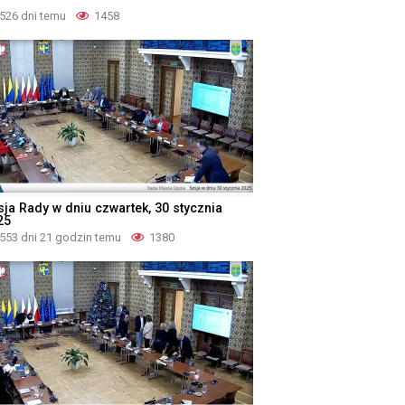
526 dni temu
1458
sja Rady w dniu czwartek, 30 stycznia
25
553 dni 21 godzin temu
1380