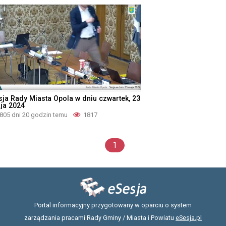
sja Rady Miasta Opola w dniu czwartek, 23
ja 2024
805 dni 20 godzin temu
1817
1
Portal informacyjny przygotowany w oparciu o system
zarządzania pracami Rady Gminy / Miasta i Powiatu
eSesja.pl