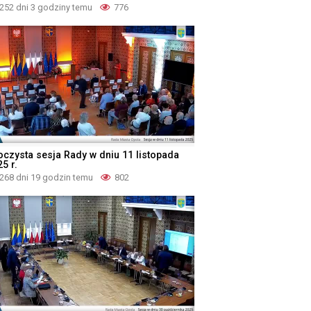
252 dni 3 godziny temu
776
oczysta sesja Rady w dniu 11 listopada
5 r.
268 dni 19 godzin temu
802