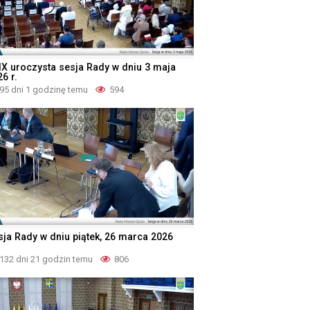
IX uroczysta sesja Rady w dniu 3 maja
6 r.
95 dni 1 godzinę temu
594
sja Rady w dniu piątek, 26 marca 2026
132 dni 21 godzin temu
806