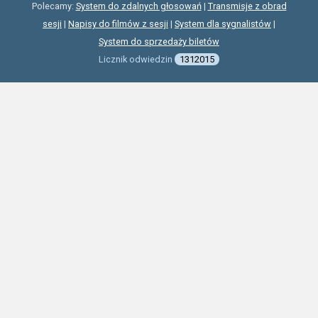
Polecamy:
System do zdalnych głosowań
|
Transmisje z obrad
sesji
|
Napisy do filmów z sesji
|
System dla sygnalistów
|
System do sprzedaży biletów
Licznik odwiedzin
1312015