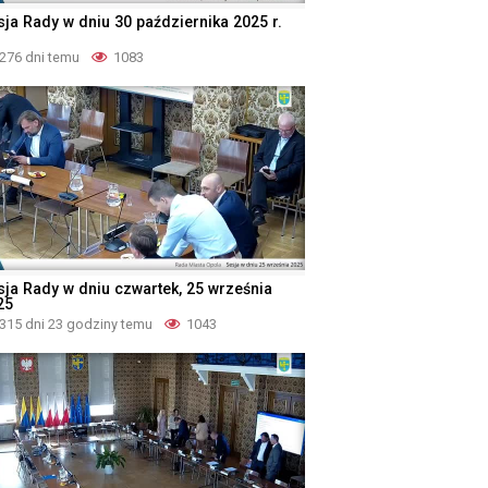
sja Rady w dniu 30 października 2025 r.
276 dni temu
1083
sja Rady w dniu czwartek, 25 września
25
315 dni 23 godziny temu
1043