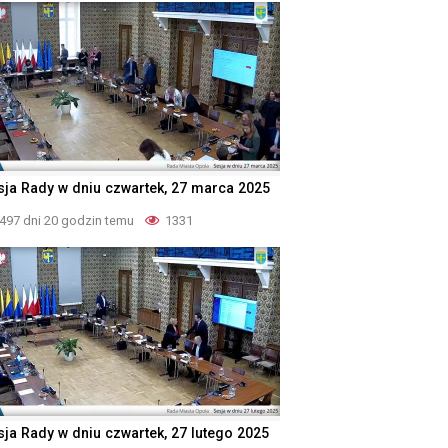
sja Rady w dniu czwartek, 27 marca 2025
497 dni 20 godzin temu
1331
sja Rady w dniu czwartek, 27 lutego 2025