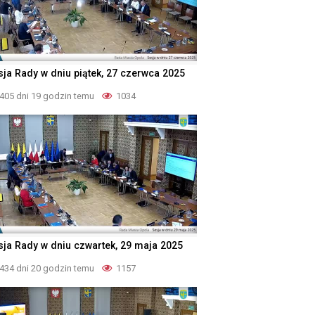
sja Rady w dniu piątek, 27 czerwca 2025
405 dni 19 godzin temu
1034
sja Rady w dniu czwartek, 29 maja 2025
434 dni 20 godzin temu
1157