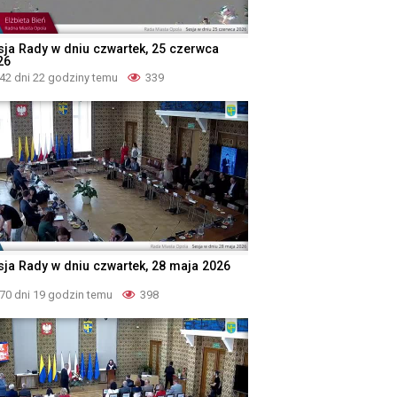
sja Rady w dniu czwartek, 25 czerwca
26
42 dni 22 godziny temu
339
sja Rady w dniu czwartek, 28 maja 2026
70 dni 19 godzin temu
398