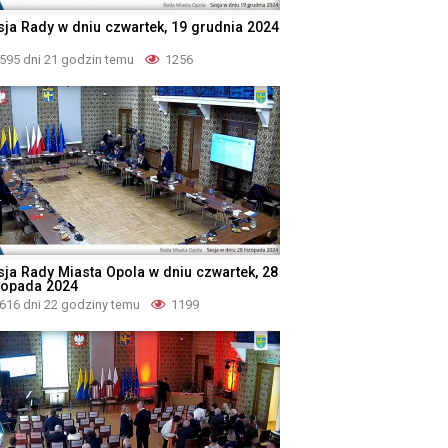
sja Rady w dniu czwartek, 19 grudnia 2024
595 dni 21 godzin temu
1256
sja Rady Miasta Opola w dniu czwartek, 28
stopada 2024
616 dni 22 godziny temu
1199