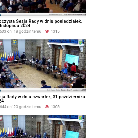
oczysta Sesja Rady w dniu poniedziałek,
 listopada 2024
633 dni 18 godzin temu
1315
sja Rady w dniu czwartek, 31 października
24
644 dni 20 godzin temu
1308