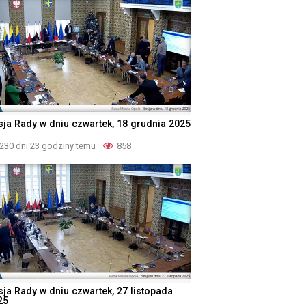
sja Rady w dniu czwartek, 18 grudnia 2025
230 dni 23 godziny temu
858
sja Rady w dniu czwartek, 27 listopada
25