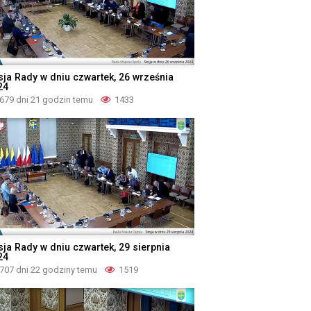
sja Rady w dniu czwartek, 26 września
24
679 dni 21 godzin temu
1433
sja Rady w dniu czwartek, 29 sierpnia
24
707 dni 22 godziny temu
1519