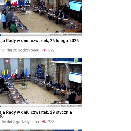
sja Rady w dniu czwartek, 26 lutego 2026
161 dni 20 godzin temu
692
sja Rady w dniu czwartek, 29 stycznia
26
186 dni 2 godziny temu
722