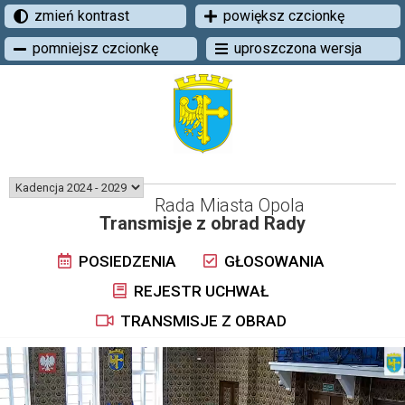
zmień kontrast
powiększ czcionkę
pomniejsz czcionkę
uproszczona wersja
Rada Miasta Opola
Transmisje z obrad Rady
POSIEDZENIA
GŁOSOWANIA
REJESTR UCHWAŁ
TRANSMISJE Z OBRAD