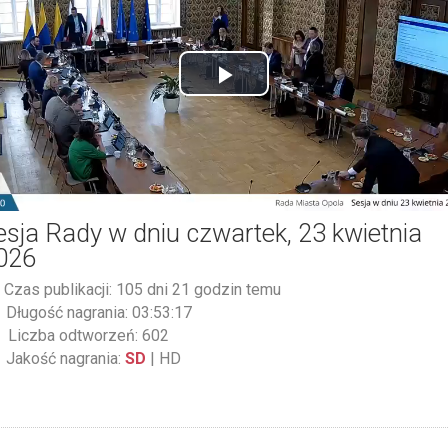
Play
Video
esja Rady w dniu czwartek, 23 kwietnia
026
Czas publikacji: 105 dni 21 godzin temu
Długość nagrania: 03:53:17
Liczba odtworzeń: 602
Jakość nagrania:
SD
|
HD