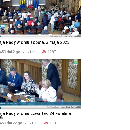
sja Rady w dniu sobota, 3 maja 2025
459 dni 2 godziny temu
1287
sja Rady w dniu czwartek, 24 kwietnia
25
469 dni 22 godziny temu
1107