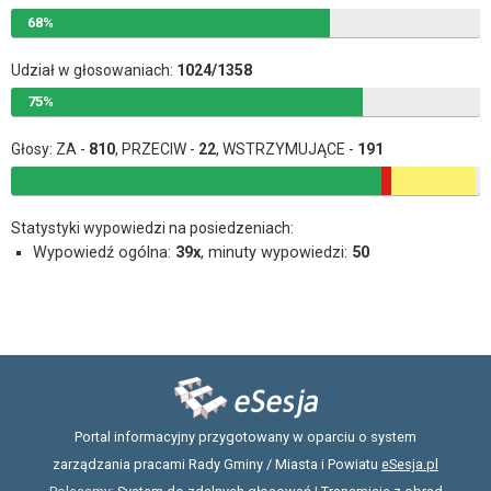
68%
Udział w głosowaniach:
1024/1358
75%
Głosy: ZA -
810
, PRZECIW -
22
, WSTRZYMUJĄCE -
191
Statystyki wypowiedzi na posiedzeniach:
Wypowiedź ogólna:
39x
, minuty wypowiedzi:
50
Portal informacyjny przygotowany w oparciu o system
zarządzania pracami Rady Gminy / Miasta i Powiatu
eSesja.pl